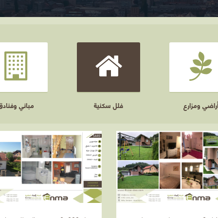
راضي ومزارع
فلل سكنية
مباني وفنادق